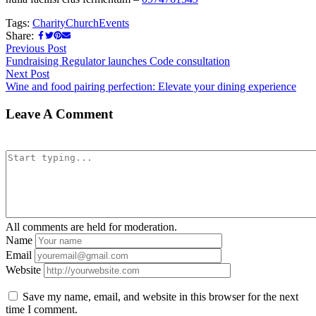
Tags:
Charity
Church
Events
Share:
Post
Previous
Previous Post
post:
Fundraising Regulator launches Code consultation
navigation
Next
Next Post
post:
Wine and food pairing perfection: Elevate your dining experience
Leave A Comment
YOUR COMMENT
All comments are held for moderation.
Name
Email
Website
Save my name, email, and website in this browser for the next
time I comment.