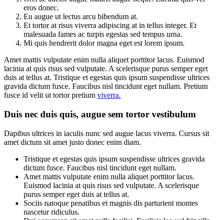
eros donec.
Eu augue ut lectus arcu bibendum at.
Et tortor at risus viverra adipiscing at in tellus integer. Et
malesuada fames ac turpis egestas sed tempus urna.
Mi quis hendrerit dolor magna eget est lorem ipsum.
Amet mattis vulputate enim nulla aliquet porttitor lacus. Euismod
lacinia at quis risus sed vulputate. A scelerisque purus semper eget
duis at tellus at. Tristique et egestas quis ipsum suspendisse ultrices
gravida dictum fusce. Faucibus nisl tincidunt eget nullam. Pretium
fusce id velit ut tortor pretium
viverra.
Duis nec duis quis, augue sem tortor vestibulum
Dapibus ultrices in iaculis nunc sed augue lacus viverra. Cursus sit
amet dictum sit amet justo donec enim diam.
Tristique et egestas quis ipsum suspendisse ultrices gravida
dictum fusce. Faucibus nisl tincidunt eget nullam.
Amet mattis vulputate enim nulla aliquet porttitor lacus.
Euismod lacinia at quis risus sed vulputate. A scelerisque
purus semper eget duis at tellus at.
Sociis natoque penatibus et magnis dis parturient montes
nascetur ridiculus.