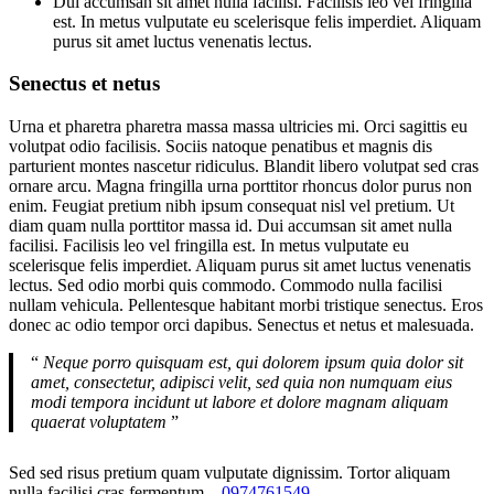
Dui accumsan sit amet nulla facilisi. Facilisis leo vel fringilla
est. In metus vulputate eu scelerisque felis imperdiet. Aliquam
purus sit amet luctus venenatis lectus.
Senectus et netus
Urna et pharetra pharetra massa massa ultricies mi. Orci sagittis eu
volutpat odio facilisis. Sociis natoque penatibus et magnis dis
parturient montes nascetur ridiculus. Blandit libero volutpat sed cras
ornare arcu. Magna fringilla urna porttitor rhoncus dolor purus non
enim. Feugiat pretium nibh ipsum consequat nisl vel pretium. Ut
diam quam nulla porttitor massa id. Dui accumsan sit amet nulla
facilisi. Facilisis leo vel fringilla est. In metus vulputate eu
scelerisque felis imperdiet. Aliquam purus sit amet luctus venenatis
lectus. Sed odio morbi quis commodo. Commodo nulla facilisi
nullam vehicula. Pellentesque habitant morbi tristique senectus. Eros
donec ac odio tempor orci dapibus. Senectus et netus et malesuada.
“
Neque porro quisquam est, qui dolorem ipsum quia dolor sit
amet, consectetur, adipisci velit, sed quia non numquam eius
modi tempora incidunt ut labore et dolore magnam aliquam
quaerat voluptatem
”
Sed sed risus pretium quam vulputate dignissim. Tortor aliquam
nulla facilisi cras fermentum –
0974761549