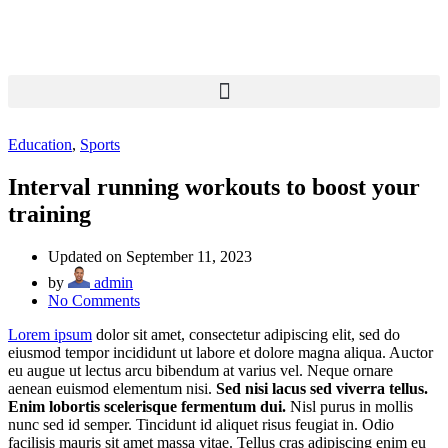
Donate Now
Education
,
Sports
Interval running workouts to boost your
training
Updated on September 11, 2023
by
admin
on
No Comments
Interval
Lorem ipsum
dolor sit amet, consectetur adipiscing elit, sed do
running
eiusmod tempor incididunt ut labore et dolore magna aliqua. Auctor
workouts
eu augue ut lectus arcu bibendum at varius vel. Neque ornare
to
aenean euismod elementum nisi.
Sed nisi lacus sed viverra tellus.
boost
Enim lobortis scelerisque fermentum dui.
Nisl purus in mollis
your
nunc sed id semper. Tincidunt id aliquet risus feugiat in. Odio
training
facilisis mauris sit amet massa vitae. Tellus cras adipiscing enim eu