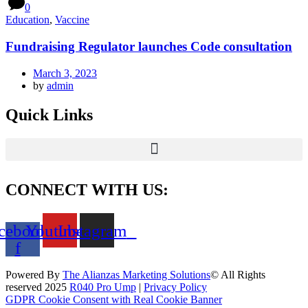
0
Education
,
Vaccine
Fundraising Regulator launches Code consultation
March 3, 2023
by
admin
Quick Links
CONNECT WITH US:
cebook-
Youtube
Instagram
f
Powered By
The Alianzas Marketing Solutions
© All Rights
reserved 2025
R040 Pro Ump
|
Privacy Policy
GDPR Cookie Consent with Real Cookie Banner